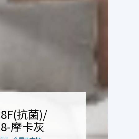
78F(抗菌)/
18-摩卡灰