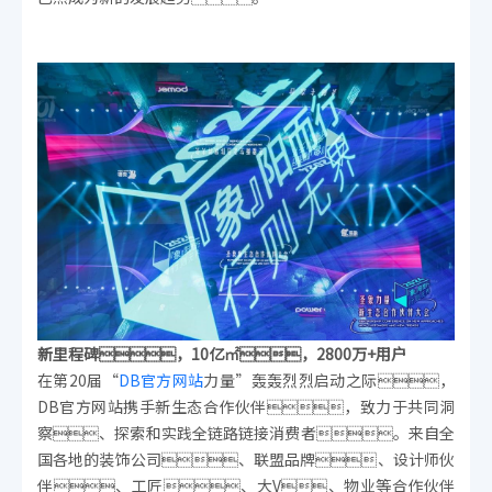
新里程碑，10亿㎡，2800万+用户
在第20届“
DB官方网站
力量”轰轰烈烈启动之际，
DB官方网站携手新生态合作伙伴，致力于共同洞
察、探索和实践全链路链接消费者。来自全
国各地的装饰公司、联盟品牌、设计师伙
伴、工匠、大V、物业等合作伙伴