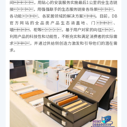
间，用贴心的安装服务实施最后1公里的全生态链
接，用强强联手的生态服务链接各场景、
各功能、各家居领域的解决方案。目前，DB
官方网站的全品类产品生态涵盖地、门、
墙、柜等，基于用户对家的向往，
利用产品的科技性和功能性，不断充实和满足消费者的实际需
求，并通过供给侧创造力激发和引导他们的潜在需
求。