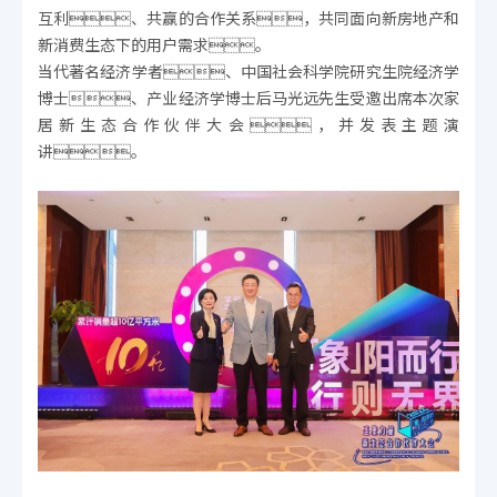
互利、共赢的合作关系，共同面向新房地产和
新消费生态下的用户需求。
当代著名经济学者、中国社会科学院研究生院经济学
博士、产业经济学博士后马光远先生受邀出席本次家
居新生态合作伙伴大会，并发表主题演
讲。