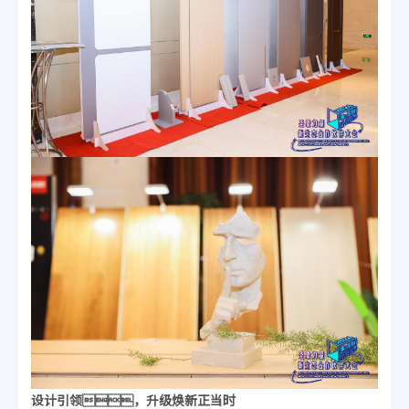
设计引领，升级焕新正当时