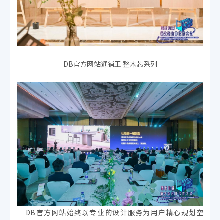
DB官方网站通铺王 整木芯系列
DB官方网站始终以专业的设计服务为用户精心规划空